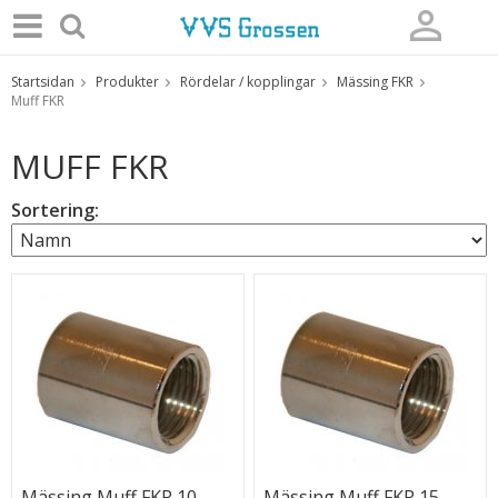
Startsidan
Produkter
Rördelar / kopplingar
Mässing FKR
Produkten har blivit tillagd i varukorgen
Muff FKR
MUFF FKR
Sortering:
Mässing Muff FKR 10,
Mässing Muff FKR 15,