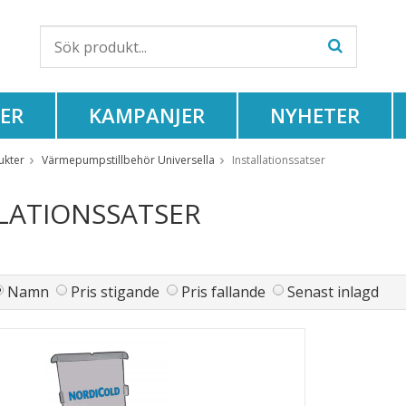
ER
KAMPANJER
NYHETER
ukter
Värmepumpstillbehör Universella
Installationssatser
LATIONSSATSER
Namn
Pris stigande
Pris fallande
Senast inlagd