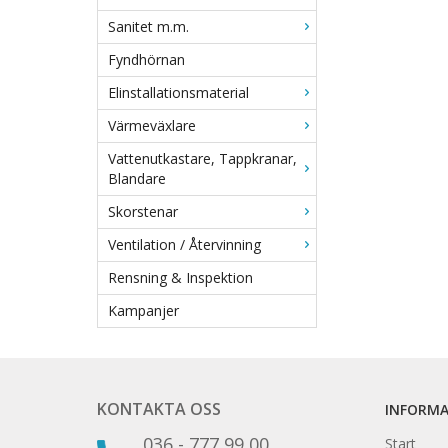
Sanitet m.m.
Fyndhörnan
Elinstallationsmaterial
Värmeväxlare
Vattenutkastare, Tappkranar,
Blandare
Skorstenar
Ventilation / Återvinning
Rensning & Inspektion
Kampanjer
KONTAKTA OSS
INFORM
036 - 777 99 00
Start