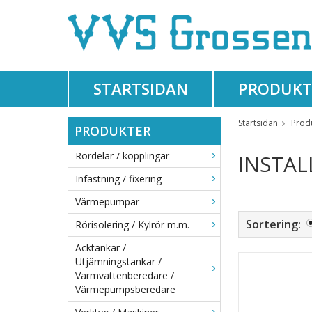
STARTSIDAN
PRODUKT
Startsidan
Prod
PRODUKTER
Rördelar / kopplingar
INSTAL
Infästning / fixering
Värmepumpar
Sortering:
Rörisolering / Kylrör m.m.
Acktankar /
Utjämningstankar /
Varmvattenberedare /
Värmepumpsberedare