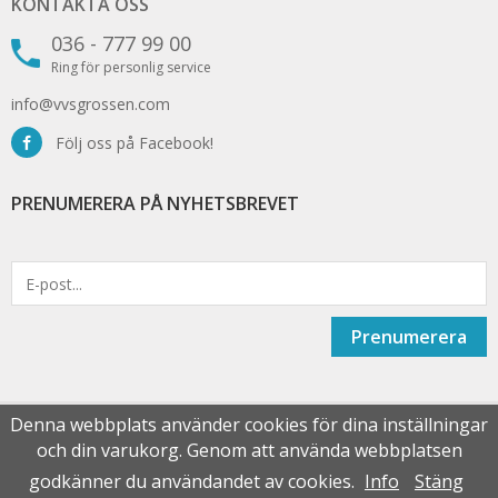
KONTAKTA OSS
036 - 777 99 00
Ring för personlig service
info@vvsgrossen.com
Följ oss på Facebook!
PRENUMERERA PÅ NYHETSBREVET
Prenumerera
Denna webbplats använder cookies för dina inställningar
och din varukorg. Genom att använda webbplatsen
Drift & produktion:
Wikinggruppen
godkänner du användandet av cookies.
Info
Stäng