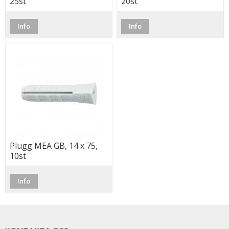
25st
20st
Info
Info
Plugg MEA GB, 14 x 75,
10st
Info