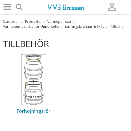
Startsidan
Produkter
Värmepumpar
Produkten har blivit tillagd i varukorgen
Värmepumpstillbehör Universella
Samlingsbrunnar & Skåp
Tillbehör
TILLBEHÖR
Förhöjningsrör