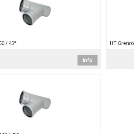
0 / 45°
HT Grenrör
Info