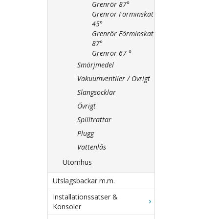
Grenrör 87°
Grenrör Förminskat
45°
Grenrör Förminskat
87°
Grenrör 67 °
Smörjmedel
Vakuumventiler / Övrigt
Slangsocklar
Övrigt
Spilltrattar
Plugg
Vattenlås
Utomhus
Utslagsbackar m.m.
Installationssatser &
Konsoler