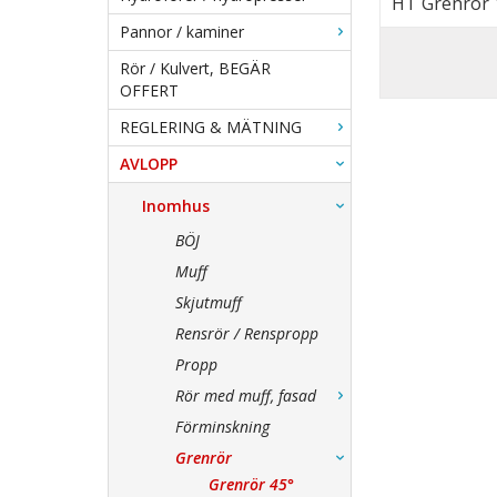
HT Grenrör 
Pannor / kaminer
Rör / Kulvert, BEGÄR
OFFERT
REGLERING & MÄTNING
AVLOPP
Inomhus
BÖJ
Muff
Skjutmuff
Rensrör / Renspropp
Propp
Rör med muff, fasad
Förminskning
Grenrör
Grenrör 45°