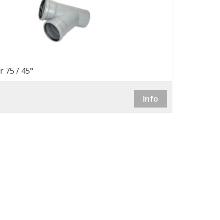
 75 / 45°
Info