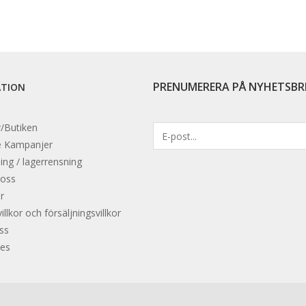
PRENUMERERA PÅ NYHETSBR
ATION
/Butiken
e
Kampanjer
ing / lagerrensning
 oss
r
llkor och försäljningsvillkor
oss
es