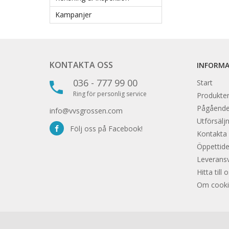
Kampanjer
KONTAKTA OSS
INFORM
036 - 777 99 00
Start
Ring för personlig service
Produkter
Pågåend
info@vvsgrossen.com
Utförsäljn
Följ oss på Facebook!
Kontakta
Öppettide
Leveransvi
Hitta till 
Om cooki