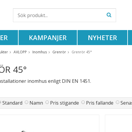
ER
KAMPANJER
NYHETER
ukter
AVLOPP
Inomhus
Grenrör
Grenrör 45°
ÖR 45°
nstallationer inomhus enligt DIN EN 1451.
Standard
Namn
Pris stigande
Pris fallande
Senas