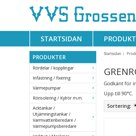
STARTSIDAN
PRODUKT
Startsidan
Prod
PRODUKTER
Rördelar / kopplingar
GRENR
Infästning / fixering
Godkänt för i
Värmepumpar
Upp till 90°C.
Rörisolering / Kylrör m.m.
Sortering:
Acktankar /
Utjämningstankar /
Varmvattenberedare /
Värmepumpsberedare