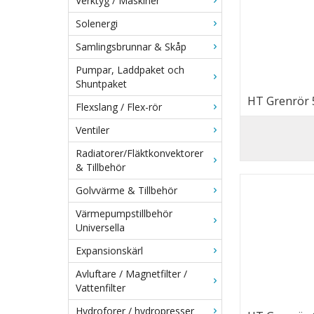
Verktyg / Maskiner
Solenergi
Samlingsbrunnar & Skåp
Pumpar, Laddpaket och
Shuntpaket
HT Grenrör 5
Flexslang / Flex-rör
Ventiler
Radiatorer/Fläktkonvektorer
& Tillbehör
Golvvärme & Tillbehör
Värmepumpstillbehör
Universella
Expansionskärl
Avluftare / Magnetfilter /
Vattenfilter
Hydroforer / hydropresser