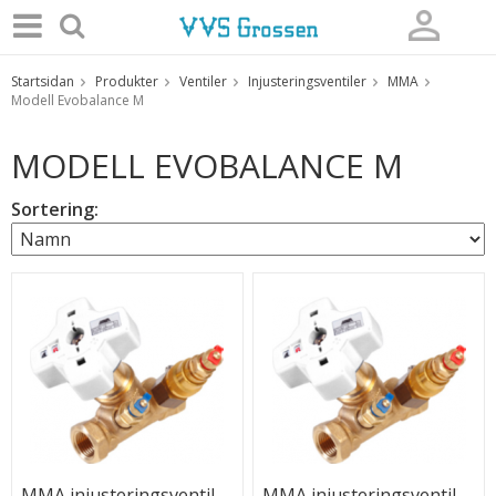
Startsidan
Produkter
Ventiler
Injusteringsventiler
MMA
Produkten har blivit tillagd i varukorgen
Modell Evobalance M
MODELL EVOBALANCE M
Sortering:
MMA injusteringsventil,
MMA injusteringsventil,