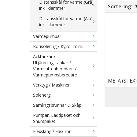
Distansskål för värme (Grå)
Sortering:
inkl. klammer
Distansskål för värme (Alu)
inkl. klammer
Värmepumpar
Rörisolering / Kylrör m.m.
Acktankar /
Utjämningstankar /
Varmvattenberedare /
Värmepumpsberedare
MEFA (STEX) 
Verktyg / Maskiner
Solenergi
Samlingsbrunnar & Skåp
Pumpar, Laddpaket och
Shuntpaket
Flexslang / Flex-rör