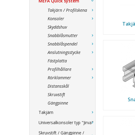
MEFA Quick system
Takjärn / Profilskena
Konsoler
Takjä
Skyddshuv
Snabblåsmutter
Snabblåspendel
Anslutningsstycke
Fästplatta
Profilhållare
Rörklammer
Distansskål
Skruvstift
Sn
Gängpinne
Takjärn
Universalkonsoler typ "Jirva"
Skruvstift / Gängpinne /