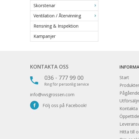
Skorstenar
Ventilation / Återvinning
Rensning & Inspektion
Kampanjer
KONTAKTA OSS
INFORM
036 - 777 99 00
Start
Ring för personlig service
Produkter
Pågåend
info@vvsgrossen.com
Utförsäljn
Följ oss på Facebook!
Kontakta
Öppettide
Leveransvi
Hitta till 