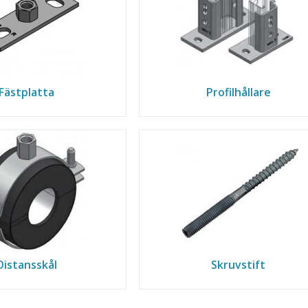
Fästplatta
Profilhållare
Distansskål
Skruvstift