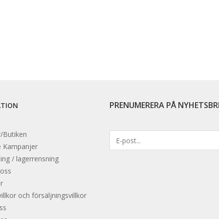
PRENUMERERA PÅ NYHETSBR
ATION
/Butiken
e
Kampanjer
ing / lagerrensning
 oss
r
llkor och försäljningsvillkor
oss