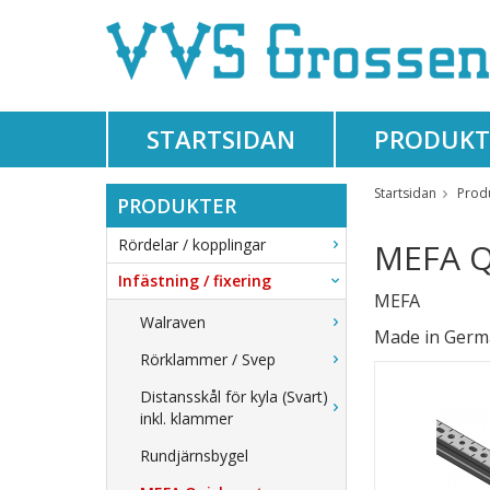
STARTSIDAN
PRODUKT
Startsidan
Prod
PRODUKTER
Rördelar / kopplingar
MEFA Q
Infästning / fixering
MEFA
Walraven
Made in Germ
Rörklammer / Svep
Distansskål för kyla (Svart)
inkl. klammer
Rundjärnsbygel