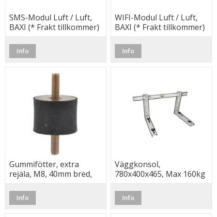
SMS-Modul Luft / Luft,
WIFI-Modul Luft / Luft,
BAXI (* Frakt tillkommer)
BAXI (* Frakt tillkommer)
Info
Info
Gummifötter, extra
Väggkonsol,
rejäla, M8, 40mm bred,
780x400x465, Max 160kg
upp till 145 kg
Info
Info