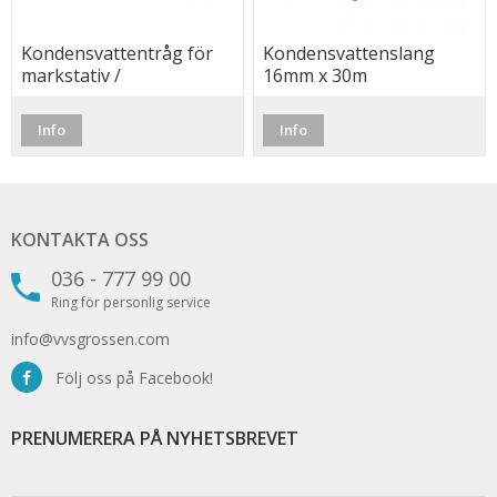
Kondensvattentråg för
Kondensvattenslang
markstativ /
16mm x 30m
väggkonsoler
Info
Info
KONTAKTA OSS
036 - 777 99 00
Ring för personlig service
info@vvsgrossen.com
Följ oss på Facebook!
PRENUMERERA PÅ NYHETSBREVET