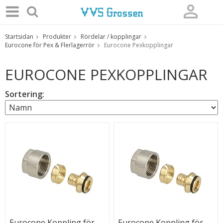
Startsidan
Produkter
Rördelar / kopplingar
Produkten har blivit tillagd i varukorgen
Eurocone för Pex & Flerlagerrör
Eurocone Pexkopplingar
EUROCONE PEXKOPPLINGAR
Sortering:
Eurocone Koppling för
Eurocone Koppling för