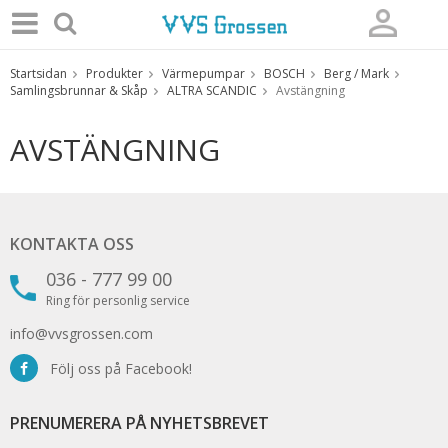
Startsidan
Produkter
Värmepumpar
BOSCH
Berg / Mark
Produkten har blivit tillagd i varukorgen
Samlingsbrunnar & Skåp
ALTRA SCANDIC
Avstängning
AVSTÄNGNING
KONTAKTA OSS
036 - 777 99 00
Ring för personlig service
info@vvsgrossen.com
Följ oss på Facebook!
PRENUMERERA PÅ NYHETSBREVET