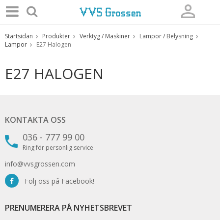
Startsidan
Produkter
Verktyg / Maskiner
Lampor / Belysning
Produkten har blivit tillagd i varukorgen
Lampor
E27 Halogen
E27 HALOGEN
KONTAKTA OSS
036 - 777 99 00
Ring för personlig service
info@vvsgrossen.com
Följ oss på Facebook!
PRENUMERERA PÅ NYHETSBREVET