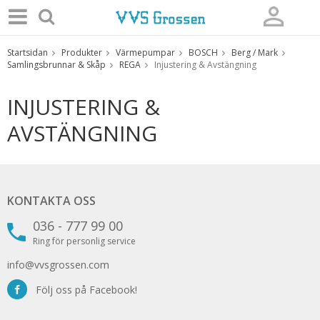
Startsidan
Produkter
Värmepumpar
BOSCH
Berg / Mark
Produkten har blivit tillagd i varukorgen
Samlingsbrunnar & Skåp
REGA
Injustering & Avstängning
INJUSTERING &
AVSTÄNGNING
KONTAKTA OSS
036 - 777 99 00
Ring för personlig service
info@vvsgrossen.com
Följ oss på Facebook!