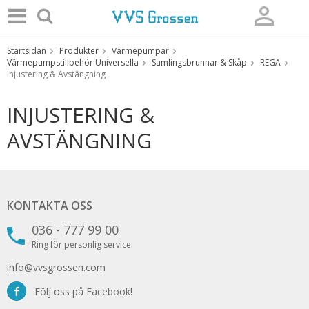
Startsidan
Produkter
Värmepumpar
Produkten har blivit tillagd i varukorgen
Värmepumpstillbehör Universella
Samlingsbrunnar & Skåp
REGA
Injustering & Avstängning
INJUSTERING &
AVSTÄNGNING
KONTAKTA OSS
036 - 777 99 00
Ring för personlig service
info@vvsgrossen.com
Följ oss på Facebook!