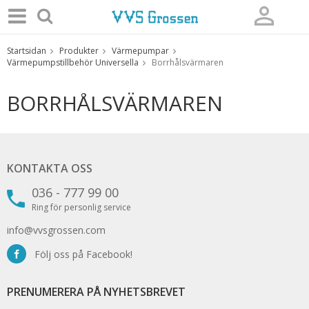
Startsidan
Produkter
Värmepumpar
Produkten har blivit tillagd i varukorgen
Värmepumpstillbehör Universella
Borrhålsvärmaren
BORRHÅLSVÄRMAREN
KONTAKTA OSS
036 - 777 99 00
Ring för personlig service
info@vvsgrossen.com
Följ oss på Facebook!
PRENUMERERA PÅ NYHETSBREVET