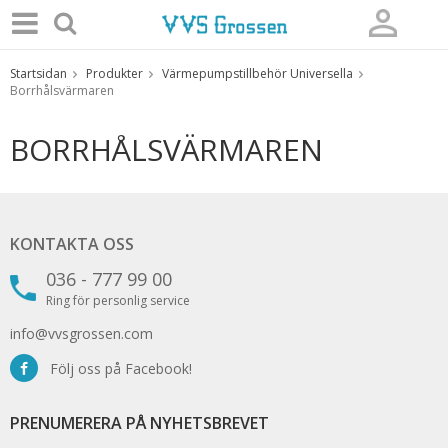
Startsidan
Produkter
Värmepumpstillbehör Universella
Produkten har blivit tillagd i varukorgen
Borrhålsvärmaren
BORRHÅLSVÄRMAREN
KONTAKTA OSS
036 - 777 99 00
Ring för personlig service
info@vvsgrossen.com
Följ oss på Facebook!
PRENUMERERA PÅ NYHETSBREVET