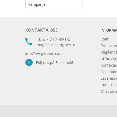
Kampanjer
KONTAKTA OSS
INFORM
036 - 777 99 00
Start
Ring för personlig service
Produkter
Pågåend
info@vvsgrossen.com
Utförsäljn
Följ oss på Facebook!
Kontakta
Öppettide
Leveransvi
Hitta till 
Om cooki