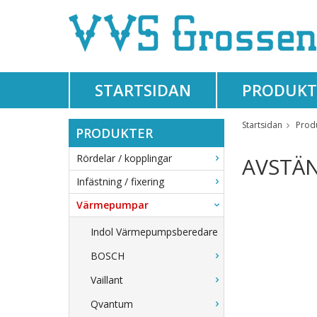
STARTSIDAN
PRODUKT
Startsidan
Prod
PRODUKTER
Rördelar / kopplingar
AVSTÄ
Infästning / fixering
Värmepumpar
Indol Värmepumpsberedare
BOSCH
Vaillant
Qvantum