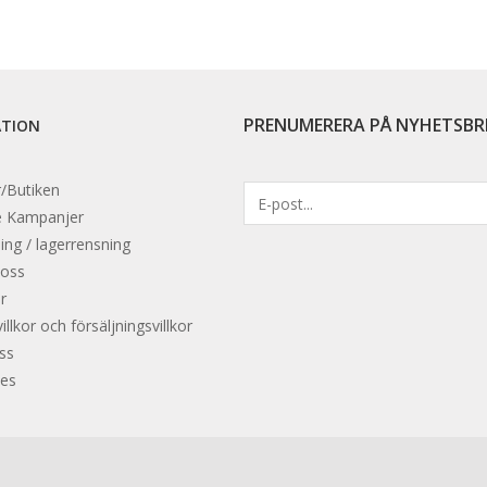
PRENUMERERA PÅ NYHETSBR
ATION
/Butiken
e
Kampanjer
ing / lagerrensning
 oss
r
llkor och försäljningsvillkor
oss
es