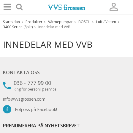
Startsidan
Produkter
Värmepumpar
BOSCH
Luft / Vatten
Produkten har blivit tillagd i varukorgen
3400 Serien (Split)
Innedelar med VVB
INNEDELAR MED VVB
KONTAKTA OSS
036 - 777 99 00
Ring för personlig service
info@vvsgrossen.com
Följ oss på Facebook!
PRENUMERERA PÅ NYHETSBREVET