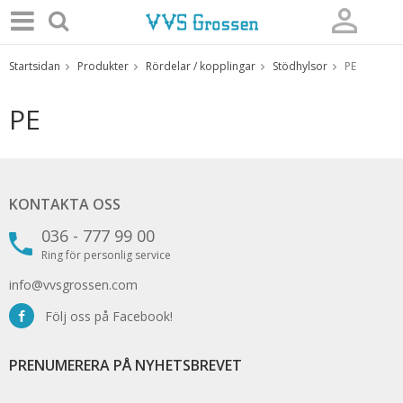
Startsidan
Produkter
Rördelar / kopplingar
Stödhylsor
PE
Produkten har blivit tillagd i varukorgen
PE
KONTAKTA OSS
036 - 777 99 00
Ring för personlig service
info@vvsgrossen.com
Följ oss på Facebook!
PRENUMERERA PÅ NYHETSBREVET