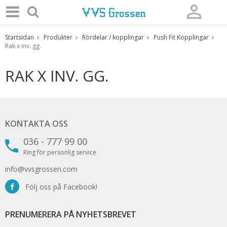
Startsidan
Produkter
Rördelar / kopplingar
Push Fit Kopplingar
Produkten har blivit tillagd i varukorgen
Rak x inv. gg.
RAK X INV. GG.
KONTAKTA OSS
036 - 777 99 00
Ring för personlig service
info@vvsgrossen.com
Följ oss på Facebook!
PRENUMERERA PÅ NYHETSBREVET