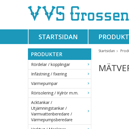
STARTSIDAN
PRODUKT
Startsidan
Prod
PRODUKTER
Rördelar / kopplingar
MÄTVE
Infästning / fixering
Värmepumpar
Rörisolering / Kylrör m.m.
Acktankar /
Utjämningstankar /
Varmvattenberedare /
Värmepumpsberedare