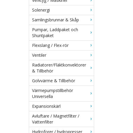
Verktyg / Maskiner
Solenergi
Samlingsbrunnar & Skåp
Pumpar, Laddpaket och
Shuntpaket
Flexslang / Flex-rör
Ventiler
Radiatorer/Fläktkonvektorer
& Tillbehör
Golvvärme & Tillbehör
Värmepumpstillbehör
Universella
Expansionskärl
Avluftare / Magnetfilter /
Vattenfilter
Hydroforer / hydropresser