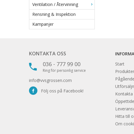
Ventilation / Återvinning
Rensning & Inspektion
Kampanjer
KONTAKTA OSS
INFORM
036 - 777 99 00
Start
Ring för personlig service
Produkter
Pågåend
info@vvsgrossen.com
Utförsäljn
Följ oss på Facebook!
Kontakta
Öppettide
Leveransvi
Hitta till 
Om cooki