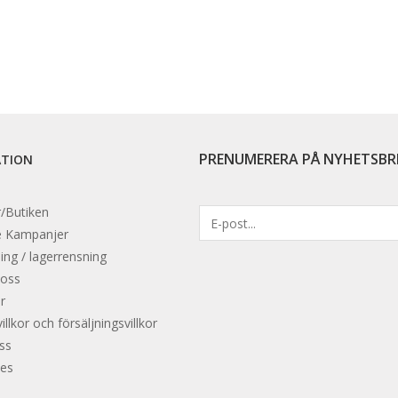
PRENUMERERA PÅ NYHETSBR
ATION
/Butiken
e
Kampanjer
ing / lagerrensning
 oss
r
llkor och försäljningsvillkor
oss
es