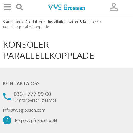
Startsidan
Produkter
Installationssatser & Konsoler
Produkten har blivit tillagd i varukorgen
Konsoler parallellkopplade
KONSOLER
PARALLELLKOPPLADE
KONTAKTA OSS
036 - 777 99 00
Ring för personlig service
info@vvsgrossen.com
Följ oss på Facebook!