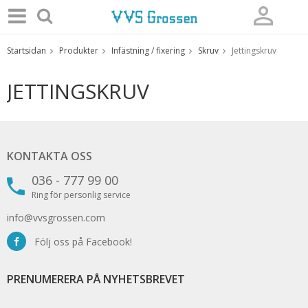
Startsidan
Produkter
Infästning / fixering
Skruv
Jettingskruv
Produkten har blivit tillagd i varukorgen
JETTINGSKRUV
KONTAKTA OSS
036 - 777 99 00
Ring för personlig service
info@vvsgrossen.com
Följ oss på Facebook!
PRENUMERERA PÅ NYHETSBREVET