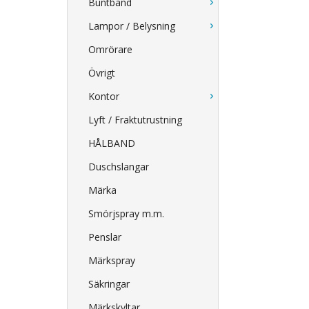
Buntband
Lampor / Belysning
Omrörare
Övrigt
Kontor
Lyft / Fraktutrustning
HÅLBAND
Duschslangar
Märka
Smörjspray m.m.
Penslar
Märkspray
Säkringar
Märkskyltar