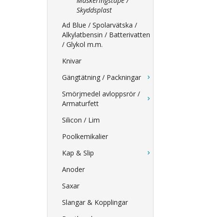
Maskeringstape /
Skyddsplast
Ad Blue / Spolarvätska /
Alkylatbensin / Batterivatten
/ Glykol m.m.
Knivar
Gängtätning / Packningar
Smörjmedel avloppsrör /
Armaturfett
Silicon / Lim
Poolkemikalier
Kap & Slip
Anoder
Saxar
Slangar & Kopplingar