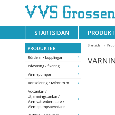
STARTSIDAN
PRODUKT
Startsidan
Prod
PRODUKTER
Rördelar / kopplingar
VARNI
Infästning / fixering
Värmepumpar
Rörisolering / Kylrör m.m.
Acktankar /
Utjämningstankar /
Varmvattenberedare /
Värmepumpsberedare