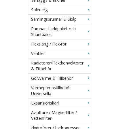
Verktyg / Maskiner
Solenergi
Samlingsbrunnar & Skåp
Pumpar, Laddpaket och
Shuntpaket
Flexslang / Flex-rör
Ventiler
Radiatorer/Fläktkonvektorer
& Tillbehör
Golvvärme & Tillbehör
Värmepumpstillbehör
Universella
Expansionskärl
Avluftare / Magnetfilter /
Vattenfilter
Hydroforer / hydropresser