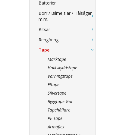
Batterier
Borr / Bilmejslar / Hålsågar
m.m.
Bitsar
Rengöring
Tape
Märktape
Halkskyddstape
Varningstape
Eltape
Silvertape
Byggtape Gul
Tapehållare
PE Tape
Armaflex