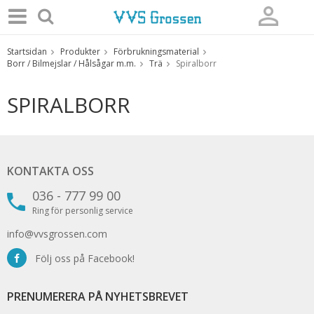
Startsidan
Produkter
Förbrukningsmaterial
Produkten har blivit tillagd i varukorgen
Borr / Bilmejslar / Hålsågar m.m.
Trä
Spiralborr
SPIRALBORR
KONTAKTA OSS
036 - 777 99 00
Ring för personlig service
info@vvsgrossen.com
Följ oss på Facebook!
PRENUMERERA PÅ NYHETSBREVET