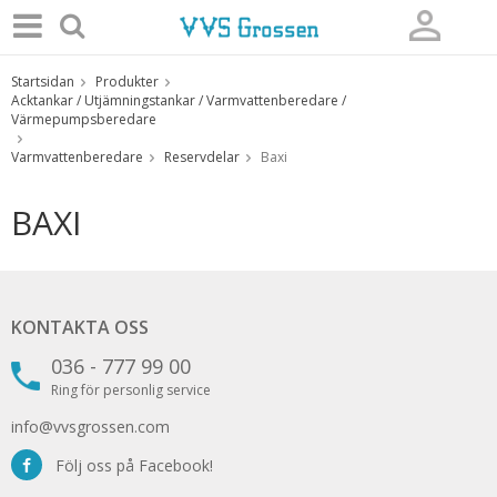
Startsidan
Produkter
Produkten har blivit tillagd i varukorgen
Acktankar / Utjämningstankar / Varmvattenberedare /
Värmepumpsberedare
Varmvattenberedare
Reservdelar
Baxi
BAXI
KONTAKTA OSS
036 - 777 99 00
Ring för personlig service
info@vvsgrossen.com
Följ oss på Facebook!