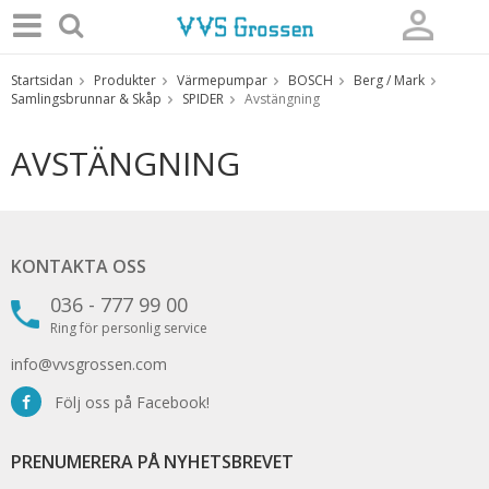
Startsidan
Produkter
Värmepumpar
BOSCH
Berg / Mark
Produkten har blivit tillagd i varukorgen
Samlingsbrunnar & Skåp
SPIDER
Avstängning
AVSTÄNGNING
KONTAKTA OSS
036 - 777 99 00
Ring för personlig service
info@vvsgrossen.com
Följ oss på Facebook!
PRENUMERERA PÅ NYHETSBREVET