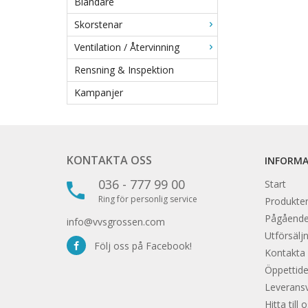
Blandare
Skorstenar
Ventilation / Återvinning
Rensning & Inspektion
Kampanjer
KONTAKTA OSS
INFORM
036 - 777 99 00
Start
Ring för personlig service
Produkter
Pågåend
info@vvsgrossen.com
Utförsäljn
Följ oss på Facebook!
Kontakta
Öppettide
Leveransvi
Hitta till 