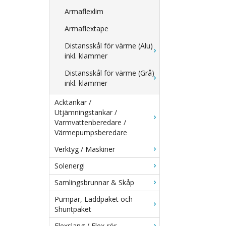
Armaflexlim
Armaflextape
Distansskål för värme (Alu)
inkl. klammer
Distansskål för värme (Grå)
inkl. klammer
Acktankar /
Utjämningstankar /
Varmvattenberedare /
Värmepumpsberedare
Verktyg / Maskiner
Solenergi
Samlingsbrunnar & Skåp
Pumpar, Laddpaket och
Shuntpaket
Flexslang / Flex-rör