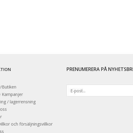
PRENUMERERA PÅ NYHETSBR
ATION
/Butiken
e
Kampanjer
ing / lagerrensning
 oss
r
llkor och försäljningsvillkor
oss