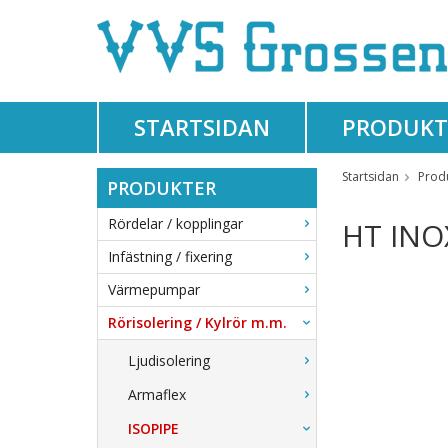
STARTSIDAN
PRODUKT
Startsidan
Prod
PRODUKTER
Rördelar / kopplingar
HT INO
Infästning / fixering
Värmepumpar
Rörisolering / Kylrör m.m.
Ljudisolering
Armaflex
ISOPIPE