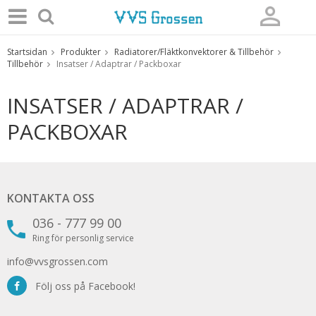
Startsidan
Produkter
Radiatorer/Fläktkonvektorer & Tillbehör
Produkten har blivit tillagd i varukorgen
Tillbehör
Insatser / Adaptrar / Packboxar
INSATSER / ADAPTRAR /
PACKBOXAR
KONTAKTA OSS
036 - 777 99 00
Ring för personlig service
info@vvsgrossen.com
Följ oss på Facebook!